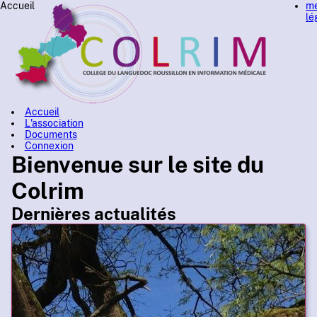
Accueil
me
lé
Accueil
L'association
Documents
Connexion
Bienvenue sur le site du
Colrim
Dernières actualités